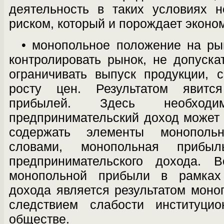
деятельность в таких условиях 
риском, который и порождает эконо
• монопольное положение на ры
кон­тролировать рынок, не допуска
ог­раничивать выпуск продукции,
рос­ту цен. Результатом явитс
прибылей. Здесь необходи
предпринимательский доход может к
содержать элементы монополь
словами, монопольная приб
предпринимательского дохода. В
монопольной прибыли в рамках 
дохода является результатом моно
следствием слабости институци
обществе.