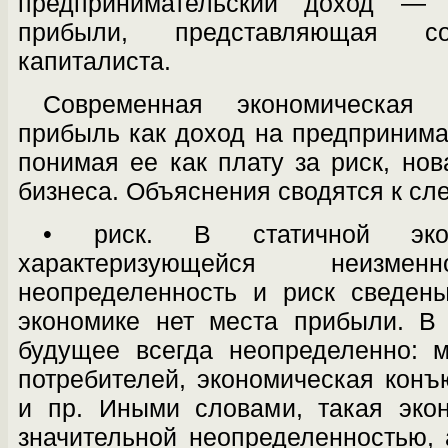
предпринимательский доход —
прибыли, представляющая со
капиталиста.
Современная экономическая 
прибыль как доход на предпринима
понимая ее как плату за риск, нов
бизнеса. Объясне­ния сводятся к с
• риск. В статичной экон
характеризую­щейся неизмен
неопределенность и риск сведен
экономике нет места прибыли. В
будущее всегда неоп­ределенно: 
потребителей, эконо­мическая конъ
и пр. Иными слова­ми, такая эко
значительной неоп­ределенностью,