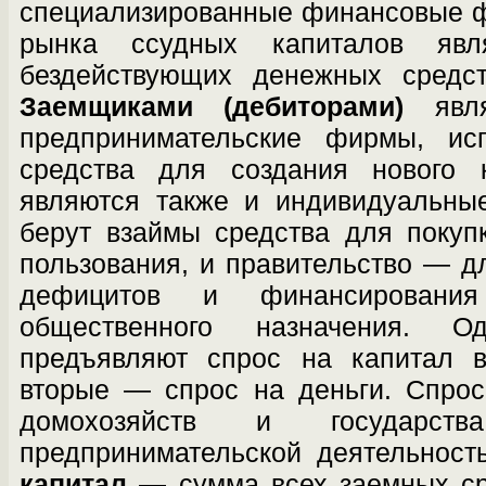
специализированные фи­нансовые 
рынка ссудных капиталов яв­л
бездействующих денежных средст
Заемщиками (дебиторами)
явля
предпринимательские фирмы, и
средства для создания нового 
являются также и индивидуальные
берут взаймы средства для покуп
пользования, и пра­вительство — 
дефицитов и финанси­рования
общественного назначения. О
предъявляют спрос на капитал 
вторые — спрос на деньги. Спрос
домохозяйств и государ
предпринимательской дея­тельнос
капитал
— сумма всех заемных сре