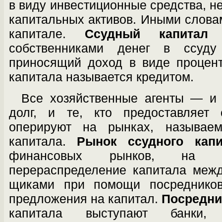
в виду инвестиционные средства, н
капитальных активов. Иными словам
капитале.
Ссудный капитал
—
собственниками денег в ссуду
приносящий доход в виде процент
капитала называет­ся кредитом.
Все хозяйственные агенты — и 
долг, и те, кто предоставляет 
оперируют на рын­ках, называе
капитала.
Рынок ссудного ка­пи
финансовых рынков, на ко
перераспределение капитала межд
щиками при помощи посреднико
предложения на капитал.
Посредни
капи­тала выступают банк