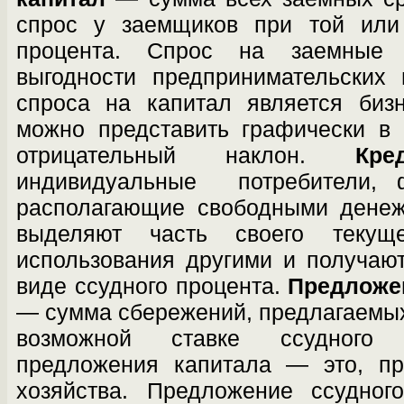
спрос у заемщиков при той или 
процента. Спрос на заемные 
выгодности предпринимательских 
спро­са на капитал является биз
можно пред­ставить графически в
отрицательный на­клон.
Кре
индивидуальные потребители, 
располагающие свободными денеж
выделяют часть своего текущ
использования другими и получаю
виде ссудного процента.
Предложен
— сумма сбе­режений, предлагаемы
возможной став­ке ссудного 
предложения капитала — это, пр
хозяйства. Предложение ссудного