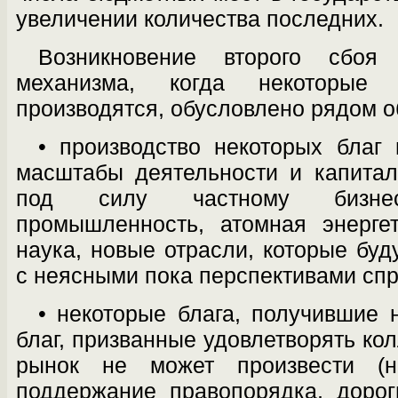
увеличении количества последних.
Возникновение второго сбоя
механизма, когда некоторы
производятся, обусловлено ря­дом 
• производство некоторых благ
мас­штабы деятельности и капита
под силу частному бизнесу
промышленность, атомная энерге
наука, новые отрас­ли, которые бу
с неясными пока перспективами спрос
• некоторые блага, получившие
благ, призванные удовлетворять ко
рынок не может произвести (н
поддер­жание правопорядка, доро