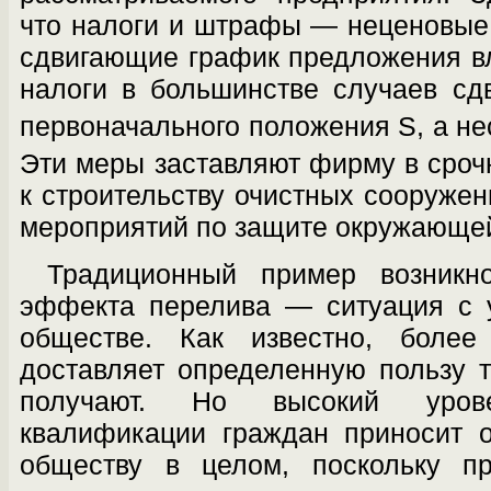
что налоги и штрафы — неценовые
сдви­гающие график предложения 
налоги в большинстве случаев сд
первоначального положения S, а н
Эти меры заставляют фирму в сроч
к строительству очистных сооружен
мероприятий по защите окру­жающе
Традиционный пример возникно
эф­фекта перелива — ситуация с 
обществе. Как известно, более
доставляет определен­ную пользу 
получают. Но высокий уро­
квалификации граждан приносит о
обществу в целом, поскольку пр