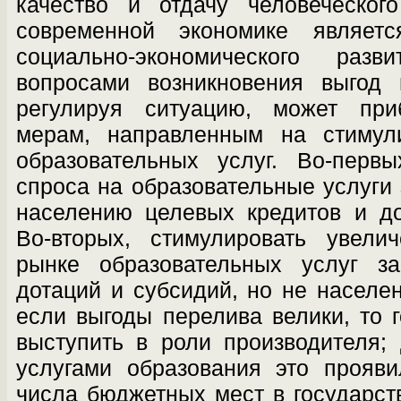
качество и отдачу человеческог
современной экономике являет
социаль­но-экономического раз
вопросами возник­новения выгод 
регулируя ситуацию, может пр
мерам, направленным на стимули
образовательных услуг. Во-первы
спроса на образовательные услуги 
населению целевых кредитов и до
Во-вторых, стимулировать увели
рынке об­разовательных услуг з
дотаций и субсидий, но не населен
если выгоды перелива вели­ки, то 
выступить в роли производителя;
услугами образования это прояв
числа бюджетных мест в государств