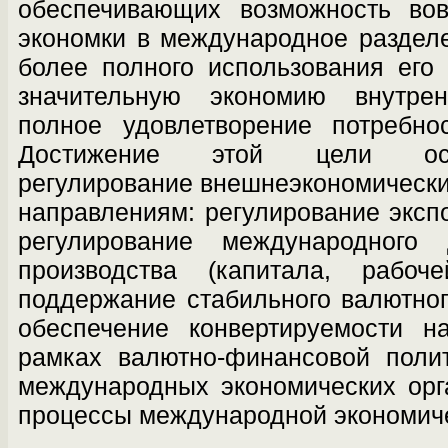
обеспечи­вающих возможность во
экономки в ме­ждународное раздел
более полного ис­пользования его
значительную экономию внутре
полное удовлетворение потребно­
Достижение этой цели осу
регулирование внешнеэкономически
направлениям: регулирование экспо
регулирование международног
производст­ва (капитала, рабоч
поддержание стабиль­ного валютног
обеспечение конвертируе­мости 
рамках валютно-финансовой по­ли
международных экономических орг
процессы международной экономи­че