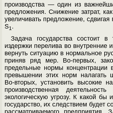
производст­ва — один из важнейш
предложения. Снижение затрат, как
увеличивать пред­ложение, сдвигая
S
.
1
Задача государства состоит в 
издерж­ки перелива во внутренние 
вернуть си­туацию в нормальное ру
приняв ряд мер. Во-первых, зако
предельные нормы кон­центрации 
превышении этих норм нала­гать 
Во-вторых, установить высокие на
производственная деятельность 
экологическую угрозу. К какой бы 
государство, их следствием будет 
рассматриваемого предприятия. З