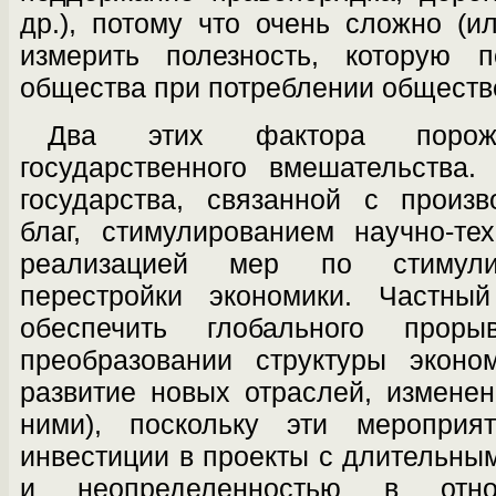
др.), по­тому что очень сложно (
измерить полезность, которую 
общества при потреблении обществ
Два этих фактора порожд
государственного вмешательства
государства, связанной с произ
благ, стимулированием научно-те
реализацией мер по стимулир
перестройки экономики. Частны
обеспечить глобального прор
преобразовании структуры эконо
развитие новых отраслей, измене
ними), посколь­ку эти мероприя
инвестиции в проекты с длительны
и неопределенностью в от­