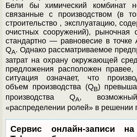
Бели бы химический комбинат н
связанные с производством (в т
строительство , эксплуатацию, сод
очи­стных сооружений), рыночная
стандарт­но — равновесие в точке
Q
. Однако рассматриваемое предп
A
затрат на охрану окружающей среды
предложения расположен правее,
ситуация означает, что произв
объем производства (Q
) превыша
B
производства Q
, возможны
A
«распределении ролей» в решении п
Сервис онлайн-записи на