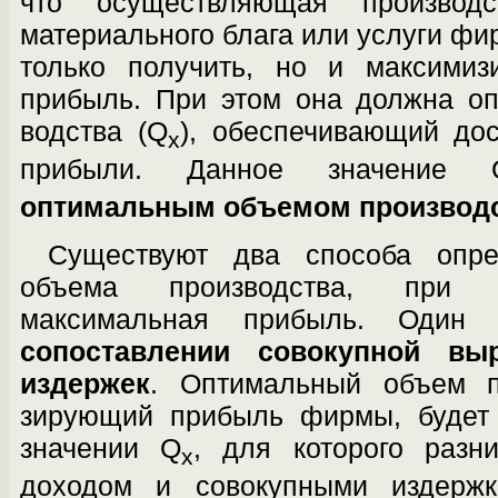
что осуществляющая производ
материального блага или услуги фир
только получить, но и максимизи
прибыль. При этом она должна оп
водства (Q
), обеспечивающий до
x
при­были. Данное значение 
оптимальным объемом производс
Существуют два способа опре
объема производства, при к
максимальная прибыль. Один
сопоставлении совокупной вы
издержек
. Оптимальный объем пр
зирующий прибыль фирмы, будет 
значе­нии Q
, для которого разн
x
доходом и со­вокупными издерж