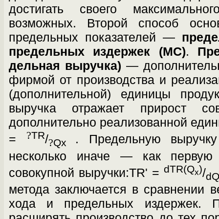
достигать своего максимально
возможных. Второй способ ос­но
предельных показателей —
преде
предельных издержек (МС)
.
Пр
дельная выручка)
— дополнительн
фирмой от производства и реализ
(дополнитель­ной) единицы проду
выручка отражает прирост со
дополнительно реализованной един
?
TR
=
/
. Предельную выручк
?
Qx
несколько иначе — как первую
dTR(Q
)
совокупной выручки:TR' =
/
x
d
метода заключается в сравнении в
хода и предельных издержек. П
расширять производство до тех по