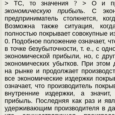
> ТС, то значения
?
> О и про
экономическую прибыль
. С эко­
предприниматель столкнется, к
Возможна также ситуация, когд
полностью покрывает совокупные и
0. Подобное положение означает, ч
в точке безубыточности, т. е., с од
экономической прибыли, но, с друг
эко­номических убытков. При этом
на рынке и продолжает производств
все экономиче­ские издержки покры
означает, что про­изводитель покры
внутренние издержки, а значит,
прибыль. Последняя как раз и явл
удерживающим производителя в дан