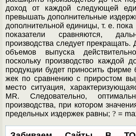
доход от каждой следующей еди
превышать дополнитель­ные издержк
дополнительной единицы, т. е. пока
показатели сравняются, даль
производства следует прекращать. 
объемов выпуска действитель
поскольку производство каждой д
продукции будет приносить фирме 
жек по сравнению с приростом выру
место ситуация, характеризующа
MR. Следова­тельно, оптимал
производства, при котором значени
предельных издержек равны;
?
= ma
Забиваем Сайты В Т