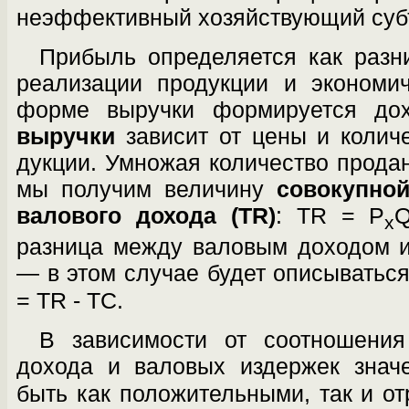
неэффективный хозяйствующий суб
Прибыль определяется как разн
реализации продукции и экономи
форме выручки формируется д
выручки
зависит от цены и колич
дукции. Умножая количество продан
мы получим величину
совокупно
валового дохо­да (TR)
: TR = P
x
разница между валовым доходом 
— в этом случае будет описы­вать
= TR - ТС.
В зависимости от соотношения
дохода и валовых издержек зна
быть как поло­жительными, так и о