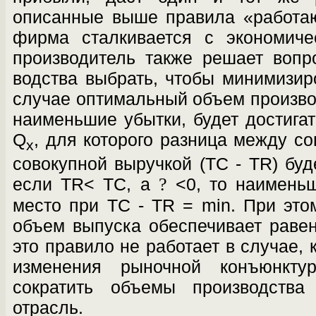
описанные выше правила «работают
фирма сталкивается с экономиче
производитель также решает вопр
водства выбрать, чтобы минимизир
случае оптимальный объем произв
наименьшие убытки, будет достигат
Q
, для которого разница между с
x
совокупной выручкой (ТС - TR) буд
если TR< TС, а
?
<0, то наименьш
место при ТС - TR = min. При это
объем выпуска обеспечивает раве
это правило не работает в случае, 
изменения рыночной конъюнкт
сократить объемы производств
отрасль.