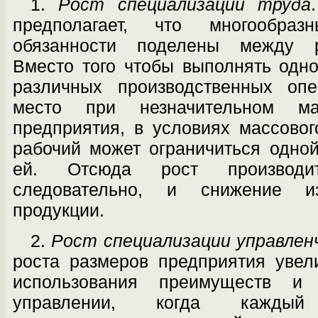
1.
Рост специализации труда
предпола­гает, что многообраз
обязанности поделе­ны между 
Вместо того чтобы выполнять одн
различных производственных опе
место при незначительном мас
предприятия, в условиях массовог
рабочий может ограничиться одно
ей. Отсюда рост производи
следовательно, и снижение и
продукции.
2.
Рост специализации управлен
роста размеров предприятия увел
использова­ния преимуществ и
управлении, когда каж­ды