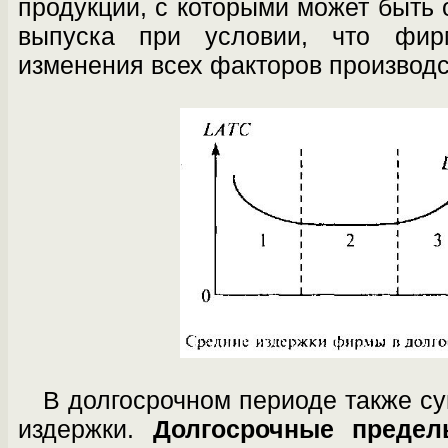
продукции, с ко­торыми может быть
выпуска при усло­вии, что фи
изменения всех факторов про­изводс
В долгосрочном периоде также с
из­держки.
Долгосрочные предел