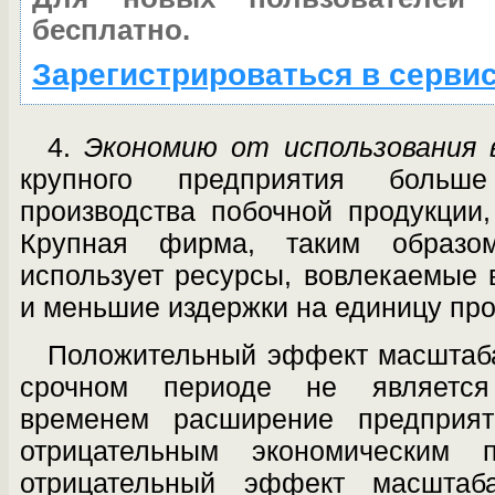
бесплатно.
Зарегистрироваться в серви
4.
Экономию от использования 
круп­ного предприятия больш
производства по­бочной продукци
Крупная фирма, та­ким образо
использует ресурсы, вовлекае­мые 
и меньшие издержки на единицу про
Положительный эффект масштаба
срочном периоде не является
временем рас­ширение предприя
отрицательным экономическим п
отрицательный эффект мас­штаба