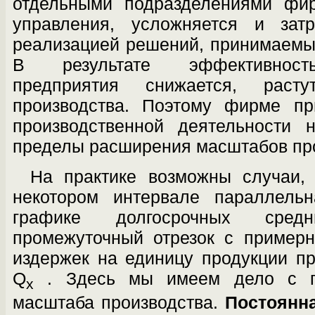
отдель­ными подразделениями фир
управления, усложняется и затр
реализацией решений, принимаемы
В результате эффективност
предприятия снижается, расту
производства. Поэтому фирме пр
производственной деятельности 
пределы расширения масштабов про
На практике возможны случаи,
неко­тором интервале параллел
графике долго­срочных сре
промежуточный отрезок с при­мер
издержек на единицу продукции п
Q
. Здесь мы имеем дело с по
x
масштаба производства.
Постоянна