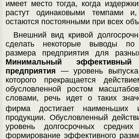
имеет место тогда, когда издержк
растут одинаковыми темпами и,
остаются постоянными при всех объ
Внешний вид кривой долгосрочн
сде­лать некоторые выводы по
размера пред­приятия для разны
Минимальный эффек­тивный
предприятия
— уровень выпуска 
которого прекращается действи
обусловленной ростом масштабов
словами, речь идет о таких зна
фирма достигает наименьших 
продукции. Обу­словленный дейст
уровень долгосрочных средних
формирование эффективного разме­