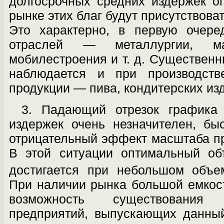
долгосрочных средних издержек о
рынке этих благ будут присутствова
Это характерно, в первую очере
отраслей — металлургии, маш
мобилестроения и т. д. Существен
на­блюдается и при производств
продук­ции — пива, кондитерских изде
3. Падающий отрезок графика 
издер­жек очень незначителен, бы
отрицатель­ный эффект масштаба пр
В этой ситуа­ции оптимальный об
достигается при не­большом объе
При наличии рынка большой емкос
возможность существо­вани
предприятий, выпускающих данный