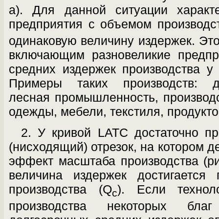
а). Для данной ситуации характ
предприятия с объемом производс
одинаковую величину издержек. Это
включающим разновеликие предпри
средних издержек производства у 
Примеры таких производств: де
лесная промышленность, производст
одежды, мебели, текстиля, продукт
2. У кривой LATC достаточно п
(нисходящий) отрезок, на котором 
эффект масштаба производства (р
вели­чина издержек достигается
производства (Q
). Если технол
c
производства некото­рых бла