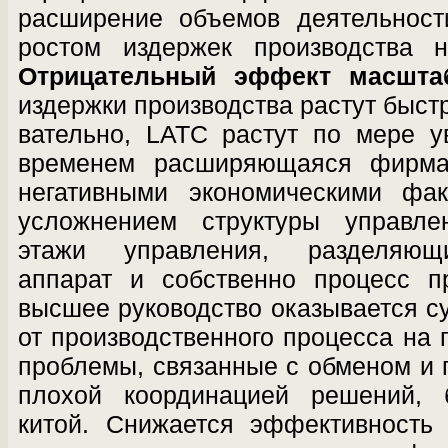
расширение объемов деятельнос
ростом издержек производства н
Отрицательный эффект масшта
издержки производства растут быстр
вательно, LATC растут по мере у
време­нем расширяющаяся фирма
негативными экономическими фак
усложнением струк­туры управл
этажи управления, разделяю­щ
аппарат и собственно процесс пр
высшее руководство оказывается с
от производственного процесса на 
проблемы, связанные с обменом и 
плохой координацией решений, б
китой. Снижается эффективность