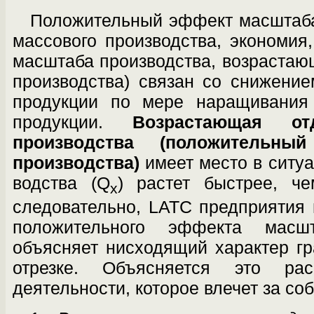
Положительный эффект масштаба
мас­сового производства, экономия
масштаба производства, возрастаю
производства) связан со снижени
продукции по мере наращивания
продукции.
Возрастающая о
производства (положительны
производства)
имеет место в ситуа
водства (Q
) растет быстрее, че
x
следователь­но, LATC предприятия
положительного эффекта масш
объясняет нисходящий харак­тер 
отрезке. Объясняется это рас
деятельности, которое влечет за соб