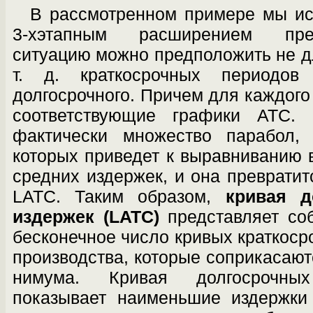
В рассмотренном примере мы ис
3-хэтапным расширением пре
ситуацию можно предположить не для
т. д. кратко­срочных периодо
долгосрочного. Причем для каждого
соответствующие графики АТС.
фактически множество парабол, 
которых приведет к выравниванию
средних издержек, и она преврати
LATC. Таким образом,
кривая д
издержек (LATC)
представляет соб
бесконечное число кривых краткоср
производства, которые соприкасаютс
нимума. Кривая долгосрочны
показывает наименьшие издержки