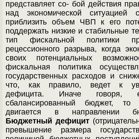
представляет со- бой действия пра
над экономической ситуацией 
приблизить объем ЧВП к его пот
поддержать низкие и стабильные 
тип фискальной политики пр
рецессионного разрыва, когда эк
своих потенциальных возможно
фискаль­ная политика осуществ
государственных рас­ходов и сниж
что, как правило, ведет к ув
дефицита. Иначе говоря, 
сбалансированный бюджет, то 
двигает­ся в направлении бю
Бюджетный дефицит
(отрицатель
превышение размера государ­с
величиной бюджетных поступлений