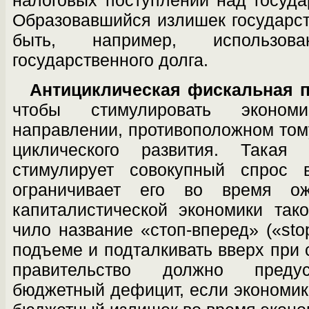
налоговых поступлений над го­суд
Образовавшийся излишек государ­с
быть, например, использов
государственного долга.
Антициклическая фискальная 
чтобы стимулировать эконом
направлении, проти­воположном том
циклического развития. Такая
стимулирует совокупный спрос
ограничивает его во время ож
капиталистической экономики так
чило название «стоп-вперед» («sto
подъе­ме и подталкивать вверх при 
правитель­ство должно преду
бюджетный дефицит, если экономике