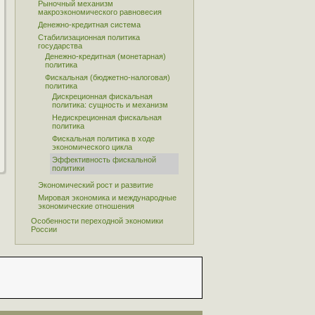
Рыночный механизм
макроэкономического равновесия
Денежно-кредитная система
Стабилизационная политика
государства
Денежно-кредитная (монетарная)
политика
Фискальная (бюджетно-налоговая)
политика
Дискреционная фискальная
политика: сущность и механизм
Недискреционная фискальная
политика
Фискальная политика в ходе
экономического цикла
Эффективность фискальной
политики
Экономический рост и развитие
Мировая экономика и международные
экономические отношения
Особенности переходной экономики
России