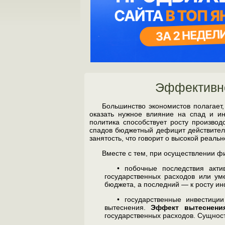
Эффективно
Большинство экономистов полагает,
оказать нужное влияние на спад и и
политика способствует росту производ
спадов бюд­жетный дефицит действитель
занятость, что говорит о высокой ре­ал
Вместе с тем, при осуществлении ф
• побочные последствия акти
государственных расхо­дов или ум
бюджета, а последний — к росту и
• государственные инвестиции
вытеснения.
Эффект вы­теснени
государственных расходов. Сущнос