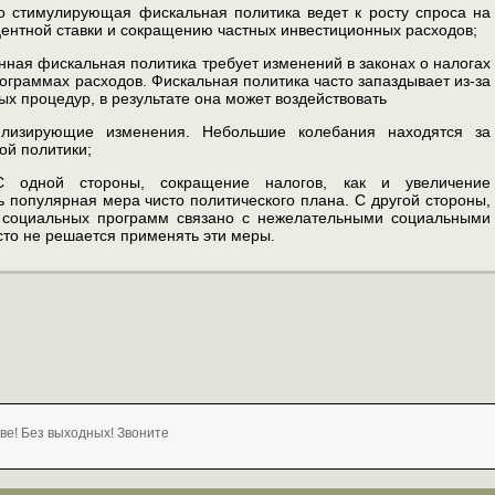
то стимулирующая фискальная политика ведет к росту спроса на
оцентной ставки и сокращению частных инвести­ционных расходов;
нная фискальная политика требует изменений в законах о налогах
рограммах расходов. Фискальная полити­ка часто запаздывает из-за
ых процедур, в результате она может воздействовать
илизирующие изменения. Не­большие колебания находятся за
ой политики;
С одной стороны, сокращение на­логов, как и увеличение
 популярная мера чисто политического плана. С другой сто­роны,
 социальных про­грамм связано с нежелательными социальными
асто не решается применять эти меры.
ве! Без выходных! Звоните