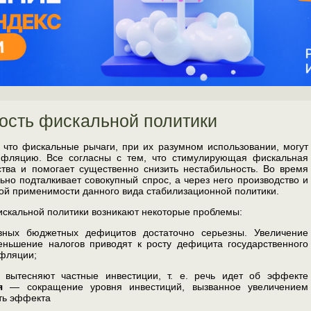
сть фискальной политики
 что фискальные рычаги, при их разумном использовании, могут
нфляцию. Все согласны с тем, что стимулирующая фискальная
ства и помога­ет существенно снизить нестабильность. Во время
но подталкивает совокупный спрос, а через него производство и
ьной применимости данного вида стабилизационной политики.
искальной политики воз­никают некоторые проблемы:
вных бюджетных дефицитов достаточно серьезны. Увеличение
еньшение налогов приводят к росту дефицита го­сударственного
нфляции;
 вытесняют частные инвести­ции, т. е. речь идет об эффекте
я
— сокращение уровня инвестиций, вызванное увеличением
ть эффекта