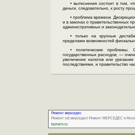
• вытеснения состоит в том, ч
деньги, следовательно, к росту пр
• проблема времени. Дискрецио
и в законах о пра­вительственных п
административных и законода­тельн
• только на крупные дестаб
пределами возможностей фискальн
• политические проблемы. 
государственных расходов, — очень
увеличение налогов или урезание
последствия­ми, и правительство ч
Ремонт мерседес
Ремонт cdi мерседес! Ремонт МЕРСЕДЕС в Моск
bpmers.ru