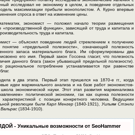
еный исследовал не экономику в целом, а поведение отдельных
модель максимизации прибыли монополистом. А. Курно впервые
менения спроса в ответ на изменение цены.
атематик, экономист — положил начало теории размещения
е «производственной функции», зависящей от труда и капитала и
изводи­тельность труда и капитала.
номист — объяснял пове­дение людей стремлением к получению
 понятие «предельной полезности», означающей по­лезность
ченного запаса материального блага. Им сформулированы два
исвоено его имя. Первый закон Госсена гласит, что полезность
и­чия данного блага (закон убывающей предельной полезности).
то рациональное потребле­ние устанавливается при равенстве
благ.
ила в два этапа. Первый этап пришелся на 1870-е гг., когда
вые идеи маржинального анализа и на базе работ эко­номистов-
 школа эконо­мической науки. Этот этап развития маржинализма
равлением» политической экономии, гак как оценка полезности
й характеристикой с позиции конкретного человека. Ведущими
альной революции были
Карл Менгер
(1840-1921),
Уильям Стэнли
 Вальрас
(1834-1910).
ЛДОЙ - Уникальные возможности от SeoHammer