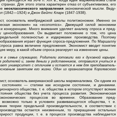
транах. Для этого этапа характерен от­каз от субъективизма, его
ние
неоклассического направления
экономической мысли. Веду­
лл
(1842—1924) и
Джон Бейтс Кларк
(1847-1938).
т, основатель кем­бриджской школы политэкономии. Именно он
ческая экономия» на «economics». Движу­щей силой экономики
 и конкуренцию. Много внимания уделяет анализу спроса и пред­
у ценообразования. Он вы­двигает положение о том, что цена
едельной полезностью и издержками производства. По­этому
образования играет функция спроса-предложения. По Маршаллу
 спроса равна величине предложения. Эко­номист вводит понятие
щее меру, в какой объем спроса реагирует на изменение цены.
 в семье служащего. Роди­тели готовили его к духовной карьере.
в родителей и, заняв деньги у родственников, от­правился учиться в
вает университет с отличием и остается в нем для преподаватель­
сновным занятием его жиз­ни. Один из организаторов Королевского
мист, основатель амери­канской школы маржинализма. Он одним из
 состояниях — статики как исходном состоя­нии, и динамики.
о­нарного общества, т. е. общества в котором отсутствуют всякие
стояния общества без учета процесса развития. Экономическая
экономических процессов во времени. Образование пред­
 возможно только в усло­виях развивающегося общества, т. е.
ник теории предельной производительности, в со­ответствии с
роизводства остается неизменным, то приращение остальных
рирост продукции, т. е. в процессе произ­водства наблюдается