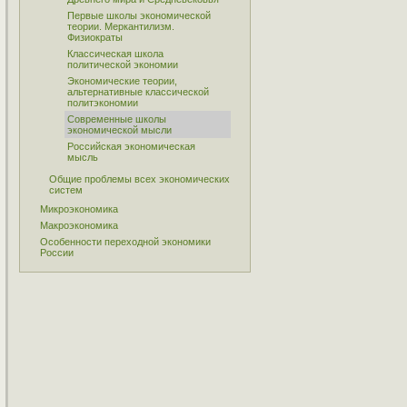
Первые школы экономической
теории. Меркантилизм.
Физиократы
Классическая школа
политической экономии
Экономические теории,
альтернативные классической
политэкономии
Современные школы
экономической мысли
Российская экономическая
мысль
Общие проблемы всех экономических
систем
Микроэкономика
Макроэкономика
Особенности переходной экономики
России