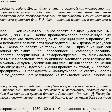
ка­питала.
леджа на родине Дж. Б. Кларк учится и европейских университетах.
 прерывать учебу, чтобы вести дела на принадлежавшем семье
 посвящает себя преподавательской деятельности. Его студен том.
 жестким критиком был Т. Веблен, ставший известным социологом и
 теории —
кейнсианство
— было положено выдающимся ученым-
нсом
(1883—1946). Кейнс проанализировал современную ему
к выводу, что эпоха свободной конкуренции ушла в прошлое, ка­
ю использует возмож­ности производительных и трудовых ресурсов
сами. Основное положение теории Кейнса — признание кризисов
ночной экономике и ее неспособности к саморегулированию.
вляется совершенной и са­морегулируемой, то максимально
ост может обеспечить только активное вмешательст­во государства
 на эконо­мику путем увеличения или уменьшения спроса, применяя
ую очередь речь идет о снижении процентной ставки) и налогово-
предприятий из госбюджета и манипулирование ставкой налога)
ия государственного регулирования капиталистической экономики
одец из научной среды (его отец был профессором экономики), ученик
ми талантами: блестящий экономист и ма­тематик, коллекционер и
йнс был женат на русской балерине Лопуховой. Он, как и Д. Риккардо,
лледжу спе­куляциями на валютной бирже. В конце жизни был удостоен
аспространение в 1950—60-х гг. Современное кейнсианство —