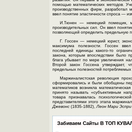
помо­щью математических методов. Уч
производственных фирм, разра­ботал 
ввел понятие эластичности спроса — из
И.Тюнен — немецкий помещик, м
производительных сил. Он ввел поняти
позволяющей определить предельную про
Г. Госсен — немецкий юрист, эко
максимума полезности. Госсен ввел
последней единицы какого-то ограни
закона, которым впоследствии было пр
блага убывает по мере увеличения нал
Второй закон Госсена утверждает, ч
предельных полезностей по­требляемых 
Маржиналистская революция проход
сформировались и были обоб­щены пер
математиков возникла математическая
принято на­зывать «субъективным нап
товара признавалась психологическо
представителями этого этапа маржин
Джевонс
(1835-1882),
Леон Мари Эспри
Забиваем Сайты В ТОП КУВА