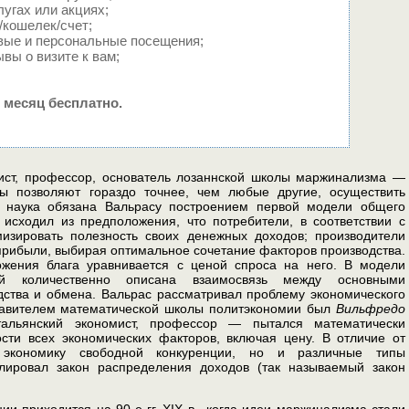
угах или акциях;
/кошелек/счет;
вые и персональные посещения;
вы о визите к вам;
 месяц бесплатно.
ист, профессор, основатель лозаннской школы маржинализма —
ды позволяют гораздо точнее, чем любые другие, осуще­ствить
я наука обязана Вальрасу построением первой модели общего
 исходил из предположения, что потребители, в соответствии с
изировать полезность своих денежных доходов; производители
 прибыли, выбирая оптимальное сочетание факторов производства.
ожения блага уравнивается с ценой спроса на него. В модели
й количественно описана взаи­мосвязь между основными
дства и обмена. Вальрас рассматривал проблему экономическо­го
ставителем математиче­ской школы политэкономии был
Вильфредо
льянский экономист, профессор — пытался матема­тически
сти всех эконо­мических факторов, включая цену. В отличие от
 экономику свободной конкуренции, но и раз­личные типы
ировал закон распределения доходов (так называемый закон
и приходится на 90-е гг. XIX в., когда идеи маржинализма стали