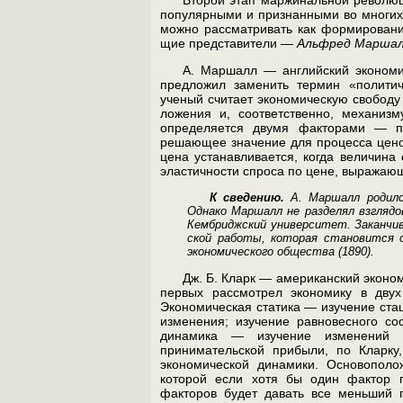
популярными и признанными во многих с
можно рассматривать как формирова­
щие представители —
Альфред Марша
А. Маршалл — английский экономис
предложил заме­нить термин «полити
ученый считает экономическую свободу
ложения и, соответственно, механизм
определяется двумя фактора­ми — пр
решающее значение для процесса цено
цена устанавлива­ется, когда величина
эластичности спроса по цене, выражаю­
К сведению.
А. Маршалл родился
Однако Маршалл не раз­делял взглядо
Кембриджский университет. Заканчи
ской работы, которая становится о
экономического об­щества (1890).
Дж. Б. Кларк — американский эконо
первых рассмотрел экономику в двух
Экономическая статика — изучение стаци
изменения; изучение равновесного со
динамика — изучение изме­нений 
принимательской прибыли, по Кларку,
экономической динамики. Основополож
которой если хотя бы один фактор п
факторов будет давать все меньший п