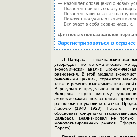
— Разошлет оповещения о новых усл
— Позволит принять оплату на карту
— Позволит записываться на группо
— Поможет получить от клиента отзы
— Включает в себя сервис чаевых.
Для новых пользователей первый
Зарегистрироваться в сервисе
Л. Вальрас — швейцарский эконом
утверждал, что математиче­ские мето
экономический анализ. Экономическа
равновесия. В этой модели экономист
рыночными ценами, стремятся максим
также стре­мятся к максимизации своей
В результате предельная цена предл
Вальраса через систему уравнени
экономическими показателями произ­во
равновесия в условиях статики. Пред
Парето
(1848—1923). Парето — ита
обосновать концепцию взаимозависимо
Вальраса анали­зировал не только
монополизированных рынков. Сформул
Парето).
Второй этап маржинальной революци