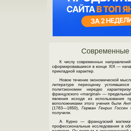
Современные 
К числу современных направлений
сформировавшиеся в конце XIX — начал
прикладной характер.
Новое течение экономической мыс
литературе пере­оценку устоявшихс
политэкономии нередко характери
французского «marginal» — предельный
явления исходя из использования п
воположниками этого учения были
Ант
(1783—1850),
Герман Ген­рих Госсен
(
получили.
А. Курно — французский математ
профессиональные исследо­вания в обл
развития. Он первым в экономической 