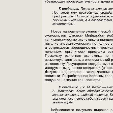
убывающая производительность труда и 
К сведению.
После окончания кол
При этом ему приходится дважды
предприятии. Получив образование,
любимым учеником, а в последствии
экономистом.
Новое направление экономической
экономистом
Джоном Мейнардом Кей
капиталистическую экономику и пришел 
питалистическая экономика не полность
и сотрясается пе­риодическими кризи
явлением, органически присушим ры
Поскольку рыночная экономика не я
возможную занятость и эконо­мический р
в экономику. Государство воздействует
инструменты денежно-кредитной (в перв
бюджетной (финан­сирование частных 
политики. Разработанная Кейнсом теор
получила название кейнсианства.
К сведению.
Дж. М. Кейнс — вых
А. Маршалла. Кейнс обладал многи
знаток живописи, видный чиновник. Ке
сколотил состояние себе и своему ко
звания лорда.
Кейнсианство получило широкое р