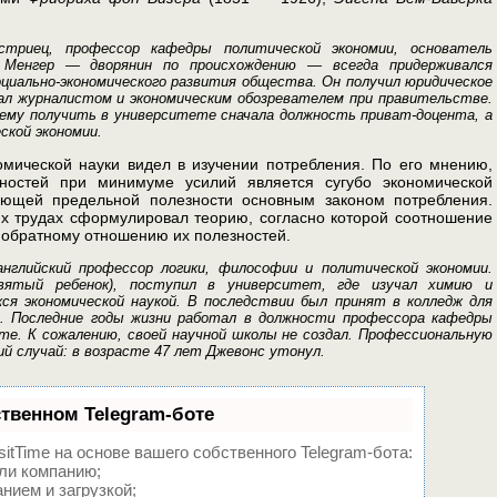
риец, профессор кафедры по­литической экономии, основатель
. Менгер — дворянин по происхождению — всегда при­держивался
циально-эко­номического развития общества. Он получил юридическое
ал журналистом и эконо­мическим обозревателем при правительстве.
 ему получить в университете сначала долж­ность приват-доцента, а
ской экономии.
омической науки видел в изучении потребления. По его мнению,
бностей при минимуме усилий является сугубо экономической
ающей пре­дельной полезности основным законом потребления.
их трудах сформулировал теорию, согласно которой соотношение
обратному отношению их полезностей.
глийский профессор логи­ки, философии и политической экономии.
евятый ребенок), поступил в университет, где изу­чал химию и
ся экономи­ческой наукой. В последствии был принят в колледж для
и. Последние годы жизни работал в должности профессора кафедры
ете. К сожалению, своей научной школы не создал. Профессиональную
ий случай: в возрасте 47 лет Джевонс утонул.
ственном Telegram-боте
itTime на основе вашего собственного Telegram-бота:
ли компанию;
нием и загрузкой;