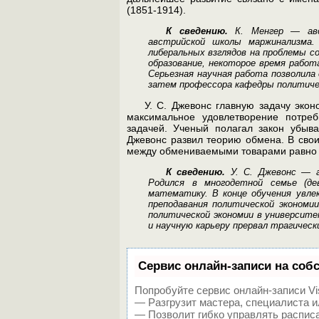
(1851-1914).
К сведению.
К. Менгер — авст
австрийской школы маржи­нализма
либеральных взглядов на проблемы со
образование, некоторое время работ
Серьезная научная работа позволила
затем профессора кафедры политиче­
У. С. Джевонс главную задачу экон
максимальное удовле­творение потре
задачей. Ученый полагал закон убыв
Джевонс развил теорию обмена. В сво
между обмениваемыми товарами равно 
К сведению.
У. С. Джевонс — ан
Родился в многодет­ной семье (д
математику. В конце обучения увлек
преподавания политической экономи
политической эконо­мии в университ
и научную карьеру прервал трагиче­ск
Сервис онлайн-записи на соб
Попробуйте сервис онлайн-записи Vis
— Разгрузит мастера, специалиста и
— Позволит гибко управлять расписа