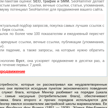
ем пакетам оценки:
SEO, Трафик и SMM.
SeoHammer делает
стым занятием. Ссылки, вечные ссылки, статьи, упоминания,
симуму потенциал SeoHammer для продвижения вашего сайта.
ектуальный подбор запросов, покупка самых лучших ссылок с
х бирж ссылок.
сылок по более чем 100 показателям и ежедневный пересчет
арендные ссылки, вечные ссылки, публикации (упоминания,
ы).
ли падение, а также запросы, на которые нужно обратить
хнологию
Буст
, она ускоряет продвижение в десятки раз, а
 течение первых 7 дней.
 продвижение
отребности, которые он рассматривал как неудовлетворенные
нно они являются исходным пунктом экономиче­ского поведения
 служат блага, которые Менгер разбивает на порядки (шкала
 самые насущные (потребительские блага), обеспечивают
овека. блага второго и прочих порядков используются для
 Менгер явился основателем австрийской школы маржинализма. Ее
нами
Фридриха фон Визера
(1851 — 1926),
Эйгена Бём-Баверка