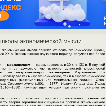
школы экономической мысли
 экономической мысли принято относить экономические школы,
е XX в. Экономическая наука этого периода получает все более
ли —
маржинализм
— сформировалось в 30-х гг. XIX в. В научной
я почти за двухсотлетнюю историю ценно­стей классической
зуют как
«маржинальную революцию»
. Маржинализм (от
) исследовал как микроэкономические, так и макроэкономические
редельных (максимальных или минимальных) величин. Осно­
уан Огюстен Курно
(1801 -—1877),
Иоганн Генрих фон Тюнен
1810—1858), научные идеи которых при жизни при­знания не
ик, философ, экономист, профессор математики, сочетавший
асти теории вероятностей с изучением проблем эко­номического
науке пред­принял попытку исследовать экономические явления с