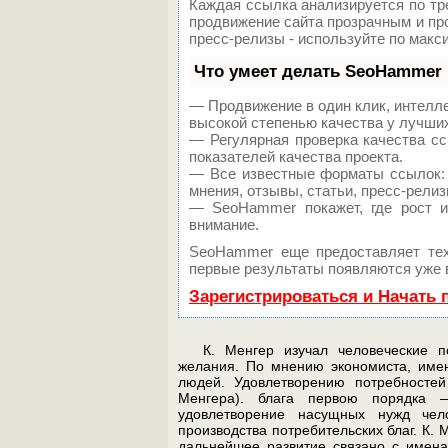
Каждая ссылка анализируется по тр
продвижение сайта прозрачным и про
пресс-релизы - используйте по мак
Что умеет делать SeoHammer
— Продвижение в один клик, интелл
высокой степенью качества у лучши
— Регулярная проверка качества с
показателей качества проекта.
— Все известные форматы ссылок: 
мнения, отзывы, статьи, пресс-релиз
— SeoHammer покажет, где рост и
внимание.
SeoHammer еще предоставляет те
первые результаты появляются уже в
Зарегистрироваться и Начать
К. Менгер изучал человеческие п
желания. По мнению эко­номиста, име
людей. Удовлетворению потребностей
Менгера). блага первою порядка —
удовлетворение насущных нужд чел
производства потребительских благ. К.
дальнейшее развитие связано с име